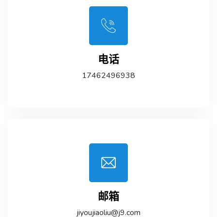
电话
17462496938
邮箱
jiyoujiaoliu@j9.com