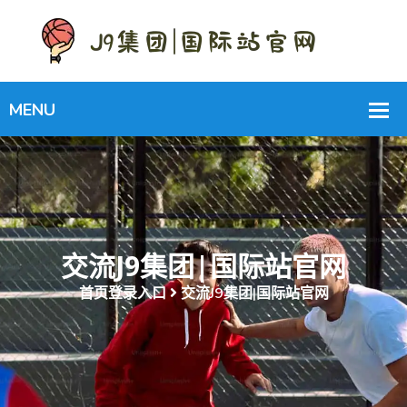
交流J9集团|国际站官网
首页登录入口
交流J9集团|国际站官网